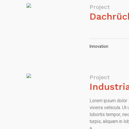
Project
Dachrüc
Innovation
Project
Industri
Lorem ipsum dolor s
viverra vehicula. Ut
lobortis tempor, neq
turpis, aliquam in lo
a,...