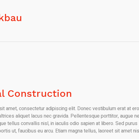
kbau
al Construction
it amet, consectetur adipiscing elit. Donec vestibulum erat at er
 ultrices aliquet lacus nec gravida. Pellentesque porttitor, augue n
ue tellus convallis nisl, in iaculis odio sapien at libero. Sed purus
bortis ut, faucibus eu arcu. Etiam magna tellus, laoreet sit amet nis