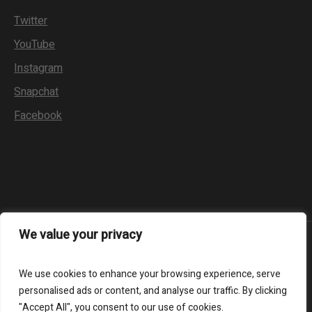
Twitter
YouTube
Instagram
Snapchat
Facebook
We value your privacy
Impressum
We use cookies to enhance your browsing experience, serve
RM-Abbruch - Ihr Partner für Abbruch und Abriss
personalised ads or content, and analyse our traffic. By clicking
"Accept All", you consent to our use of cookies.